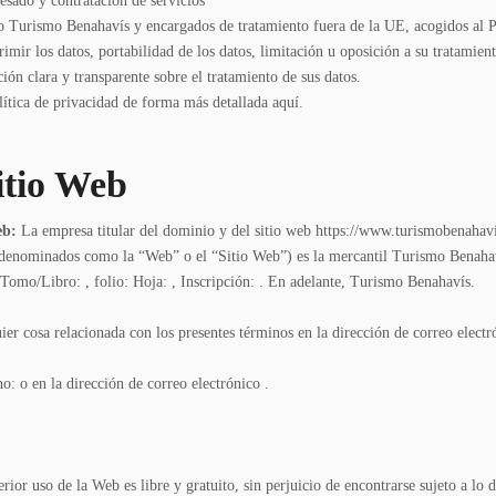
esado y contratación de servicios
o Turismo Benahavís y encargados de tratamiento fuera de la UE, acogidos al P
rimir los datos, portabilidad de los datos, limitación u oposición a su tratamien
ón clara y transparente sobre el tratamiento de sus datos.
lítica de privacidad de forma más detallada
aquí
.
itio Web
eb:
La empresa titular del dominio y del sitio web https://www.turismobenahavi
denominados como la “Web” o el “Sitio Web”) es la mercantil Turismo Benahavís
 Tomo/Libro: , folio: Hoja: , Inscripción: . En adelante, Turismo Benahavís.
er cosa relacionada con los presentes términos en la dirección de correo electró
: o en la dirección de correo electrónico .
rior uso de la Web es libre y gratuito, sin perjuicio de encontrarse sujeto a lo 