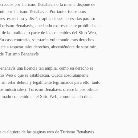
o creados por Turismo Benahavís o la misma dispone de
ente por Turismo Benahavís. Por tanto, todos esos
s, estructura y diseño, aplicaciones necesarias para su
de Turismo Benahavís, quedando expresamente prohibidas la
 de la totalidad o parte de los contenidos del Sitio Web,
En caso contrario, se estarán vulnerando esos derechos
te a respetar tales derechos, absteniéndote de suprimir,
s de Turismo Benahavís.
Benahavís una licencia tan amplia, como en derecho se
 Sitio Web o que se establezcan. Queda absolutamente
sin estar debida y legalmente legitimados para ello, tanto
eños industriales). Turismo Benahavís ofrece la posibilidad
erminado contenido en el Sitio Web, comunicando dicha
 a cualquiera de las páginas web de Turismo Benahavís