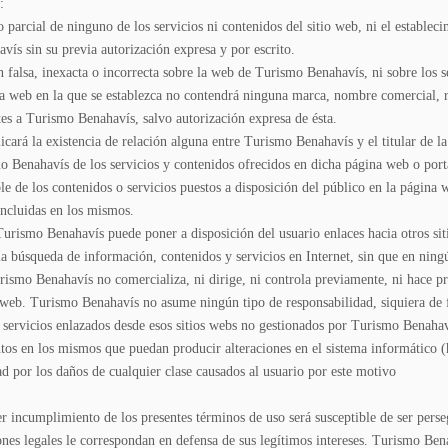
:
o parcial de ninguno de los servicios ni contenidos del sitio web, ni el estable
ís sin su previa autorización expresa y por escrito.
 falsa, inexacta o incorrecta sobre la web de Turismo Benahavís, ni sobre los s
na web en la que se establezca no contendrá ninguna marca, nombre comercial, 
ntes a Turismo Benahavís, salvo autorización expresa de ésta.
cará la existencia de relación alguna entre Turismo Benahavís y el titular de la 
 Benahavís de los servicios y contenidos ofrecidos en dicha página web o port
 de los contenidos o servicios puestos a disposición del público en la página we
incluidas en los mismos.
Turismo Benahavís puede poner a disposición del usuario enlaces hacia otros sit
s la búsqueda de información, contenidos y servicios en Internet, sin que en ni
urismo Benahavís no comercializa, ni dirige, ni controla previamente, ni hace pr
 web. Turismo Benahavís no asume ningún tipo de responsabilidad, siquiera de f
servicios enlazados desde esos sitios webs no gestionados por Turismo Benahavís
ntos en los mismos que puedan producir alteraciones en el sistema informático 
d por los daños de cualquier clase causados al usuario por este motivo
r incumplimiento de los presentes términos de uso será susceptible de ser pers
es legales le correspondan en defensa de sus legítimos intereses. Turismo Benah