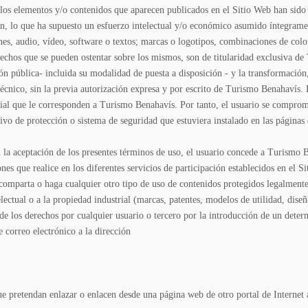
 los elementos y/o contenidos que aparecen publicados en el Sitio Web han sid
ción, lo que ha supuesto un esfuerzo intelectual y/o económico asumido íntegram
s, audio, vídeo, software o textos; marcas o logotipos, combinaciones de colore
erechos que se pueden ostentar sobre los mismos, son de titularidad exclusiva 
ón pública- incluida su modalidad de puesta a disposición - y la transformación,
écnico, sin la previa autorización expresa y por escrito de Turismo Benahavís. 
rial que le corresponden a Turismo Benahavís. Por tanto, el usuario se comprome
itivo de protección o sistema de seguridad que estuviera instalado en las página
 la aceptación de los presentes términos de uso, el usuario concede a Turismo 
ones que realice en los diferentes servicios de participación establecidos en el
comparta o haga cualquier otro tipo de uso de contenidos protegidos legalmente 
telectual o a la propiedad industrial (marcas, patentes, modelos de utilidad, dis
 de los derechos por cualquier usuario o tercero por la introducción de un det
 correo electrónico a la dirección
e pretendan enlazar o enlacen desde una página web de otro portal de Internet