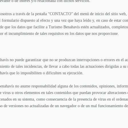
vante o de interés y/o relacionada con dichos servicios.
nosotros a través de la pestaña “CONTACTO” del menú de inicio del sitio web, p
 el formulario dispuesto al efecto y una vez que haya leído y, en caso de estar c
 de que los datos que facilite a Turismo Benahavís estén actualizados, completo
r el incumplimiento de tales requisitos en los datos que nos proporcione.
vís no puede garantizar que no se produzcan interrupciones o errores en el acc
to de tales incidencias, de llevar a cabo todas las actuaciones dirigidas a su 
avís que lo imposibiliten o dificulten su ejecución.
nahavís no asume responsabilidad alguna de los contenidos, opiniones, informa
de virus u otros elementos en tales contenidos que puedan provocar alteraciones 
enados en su sistema, como consecuencia de la presencia de virus en el ordenado
uso de versiones no actualizadas de un navegador o de un mal funcionamiento d