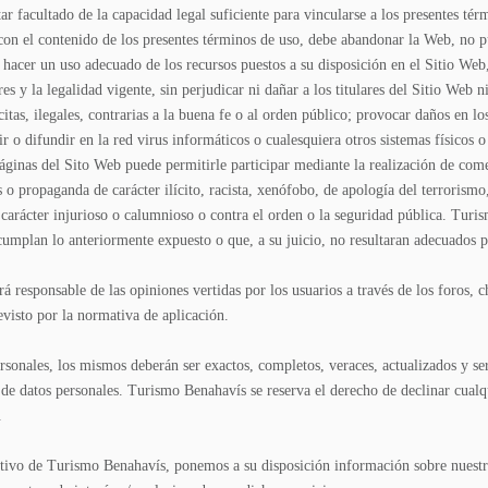
r facultado de la capacidad legal suficiente para vincularse a los presentes tér
con el contenido de los presentes términos de uso, debe abandonar la Web, no pu
acer un uso adecuado de los recursos puestos a su disposición en el Sitio Web, 
s y la legalidad vigente, sin perjudicar ni dañar a los titulares del Sitio Web 
lícitas, ilegales, contrarias a la buena fe o al orden público; provocar daños en 
r o difundir en la red virus informáticos o cualesquiera otros sistemas físicos 
ginas del Sito Web puede permitirle participar mediante la realización de come
o propaganda de carácter ilícito, racista, xenófobo, de apología del terrorismo
 carácter injurioso o calumnioso o contra el orden o la seguridad pública. Turis
cumplan lo anteriormente expuesto o que, a su juicio, no resultaran adecuados p
 responsable de las opiniones vertidas por los usuarios a través de los foros, c
visto por la normativa de aplicación.
personales, los mismos deberán ser exactos, completos, veraces, actualizados y s
 de datos personales. Turismo Benahavís se reserva el derecho de declinar cualqui
.
ativo de Turismo Benahavís, ponemos a su disposición información sobre nuestr