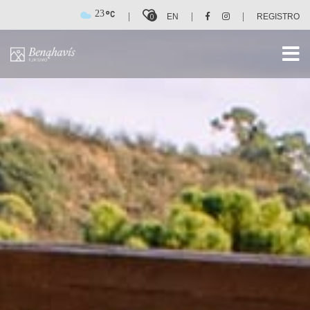
23
|
|
|
0
EN
REGISTRO