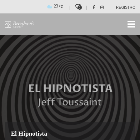
23
|
|
|
0
REGISTRO
El Hipnotista