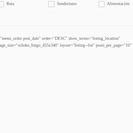
Ruta
Senderismo
Alimentación
y="menu_order post_date" order="DESC" show_terms="listing_location"
mage_size="wiloke_listgo_455x340" layout="listing--list" posts_per_page="10"