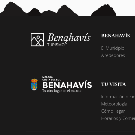
BENAHAVÍS
El Municipio
Alrededores
TU VISITA
Información de i
Meteorología
Cómo llegar
Horarios y Comer