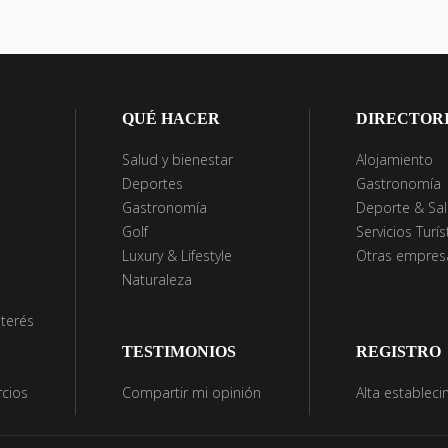
QUÉ HACER
DIRECTOR
Salud y bienestar
Alojamiento
Deportes
Gastronomía
Gastronomía
Deporte & Sa
Golf
Servicios Turís
Luxury & Lifestyle
Otras empresa
Naturaleza
nterés
TESTIMONIOS
REGISTRO
cios
Compartir mi opinión
Alta establec