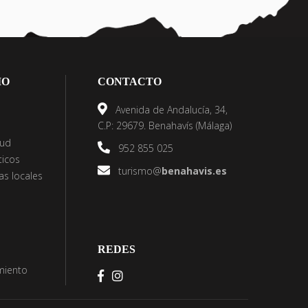
IO
CONTACTO
Avenida de Andalucía, 34,
C.P: 29679. Benahavís (Málaga)
lud
952 855 025
ticos
turismo@
benahavis.es
s locales
REDES
imiento