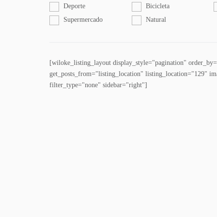
Deporte
Bicicleta
Supermercado
Natural
[wiloke_listing_layout display_style="pagination" order_b
get_posts_from="listing_location" listing_location="129" i
filter_type="none" sidebar="right"]