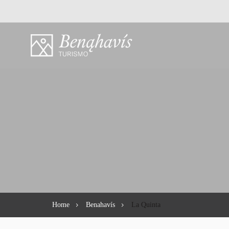
Home
Benahavís
La Quinta