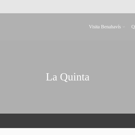
Visita Benahavís
Q
La Quinta