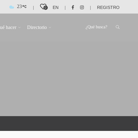
23
EN
REGISTRO
|
|
|
0
ué hacer
Directorio