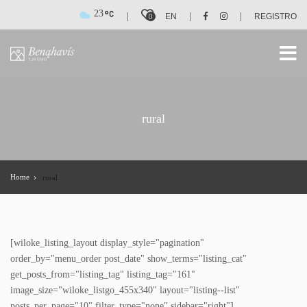
23
|
|
|
0
EN
REGISTRO
rural
Home
rural
[wiloke_listing_layout display_style="pagination"
order_by="menu_order post_date" show_terms="listing_cat"
get_posts_from="listing_tag" listing_tag="161"
image_size="wiloke_listgo_455x340" layout="listing--list"
posts_per_page="10" filter_type="none" sidebar="right"]