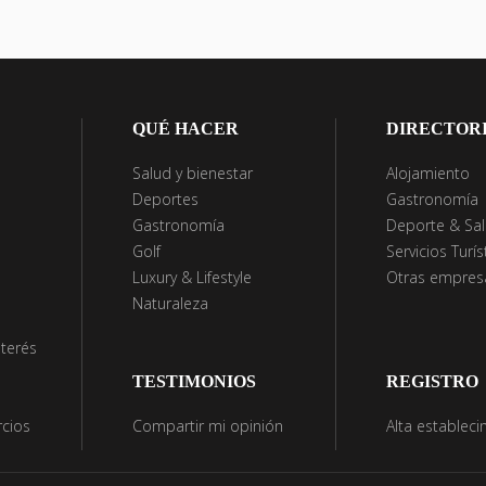
QUÉ HACER
DIRECTOR
Salud y bienestar
Alojamiento
Deportes
Gastronomía
Gastronomía
Deporte & Sa
Golf
Servicios Turís
Luxury & Lifestyle
Otras empresa
Naturaleza
nterés
TESTIMONIOS
REGISTRO
cios
Compartir mi opinión
Alta establec