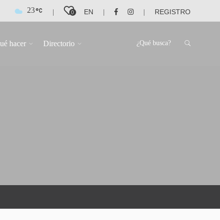
23
EN
REGISTRO
|
|
|
0
ué hacer
Directorio