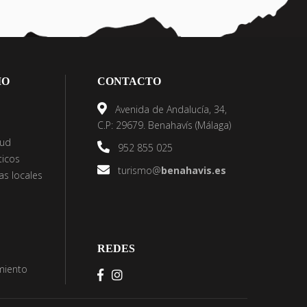
IO
CONTACTO
Avenida de Andalucía, 34,
C.P: 29679. Benahavís (Málaga)
lud
952 855 025
ticos
turismo@
benahavis.es
s locales
REDES
imiento