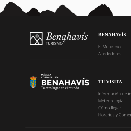
BENAHAVÍS
El Municipio
Alrededores
TU VISITA
Información de i
Meteorología
Cómo llegar
Horarios y Comer