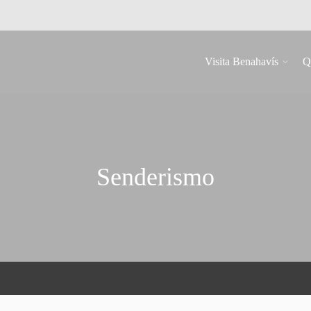
Visita Benahavís
Q
Senderismo