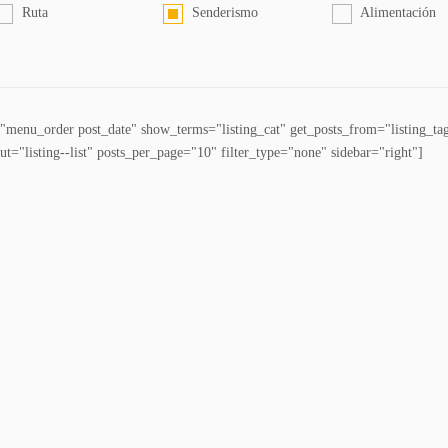
Ruta
Senderismo
Alimentación
="menu_order post_date" show_terms="listing_cat" get_posts_from="listing_ta
t="listing--list" posts_per_page="10" filter_type="none" sidebar="right"]