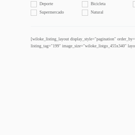
Deporte
Bicicleta
Supermercado
Natural
[wiloke_listing_layout display_style="pagination" order_by
listing_tag="199" image_size="wiloke_listgo_455x340" layou