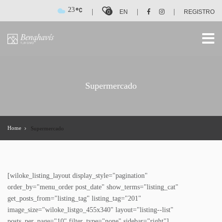
23
|
|
|
0
EN
REGISTRO
Supermercado
Home
Supermercado
[wiloke_listing_layout display_style="pagination"
order_by="menu_order post_date" show_terms="listing_cat"
get_posts_from="listing_tag" listing_tag="201"
image_size="wiloke_listgo_455x340" layout="listing--list"
posts_per_page="10" filter_type="none" sidebar="right"]