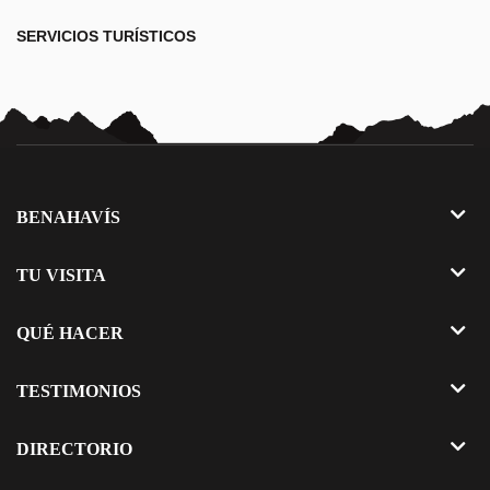
SERVICIOS TURÍSTICOS
BENAHAVÍS
El Municipio
TU VISITA
Alrededores
Información de interés
QUÉ HACER
Meteorología
Cómo llegar
Salud y bienestar
TESTIMONIOS
Horarios y Comercios
Deportes
Gastronomía
Compartir mi opinión
DIRECTORIO
Golf
Luxury & Lifestyle