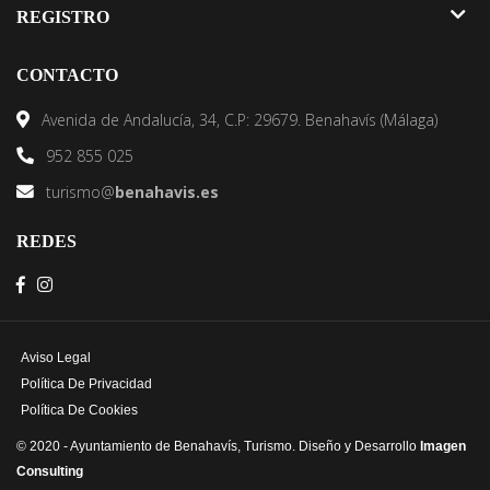
Alojamiento
REGISTRO
Naturaleza
Gastronomía
Deporte & Salud
Alta establecimiento
CONTACTO
Servicios Turísticos
Otras empresas locales
Avenida de Andalucía, 34, C.P: 29679. Benahavís (Málaga)
952 855 025
turismo@
benahavis.es
REDES
Aviso Legal
Política De Privacidad
Política De Cookies
© 2020 - Ayuntamiento de Benahavís, Turismo. Diseño y Desarrollo
Imagen
Consulting