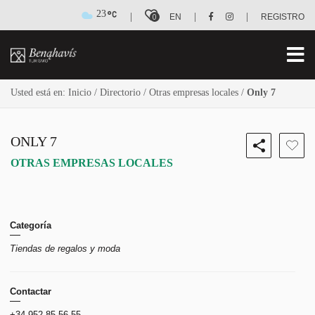
23
|
|
|
0
EN
REGISTRO
Usted está en:
Inicio
/
Directorio
/
Otras empresas locales
/
Only 7
ONLY 7
OTRAS EMPRESAS LOCALES
Categoría
Tiendas de regalos y moda
Contactar
+34 952 85 56 55