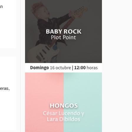
an
eras,