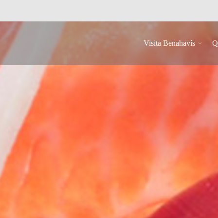
Visita Benahavís
Q