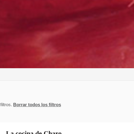
iltros.
Borrar todos los filtros
La cocina de Charo