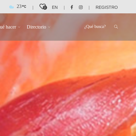
23
EN
REGISTRO
|
|
|
0
ué hacer
Directorio