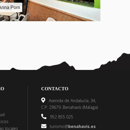
Anna Pom
IO
CONTACTO
Avenida de Andalucía, 34,
C.P: 29679. Benahavís (Málaga)
lud
952 855 025
ticos
turismo@
benahavis.es
s locales