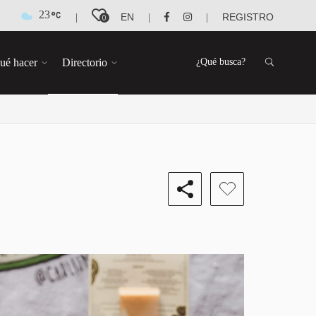
23
EN
REGISTRO
|
|
|
0
ué hacer
Directorio