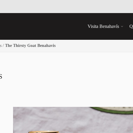
Visita Benahavís
Q
s
/
The Thirsty Goat Benahavis
S