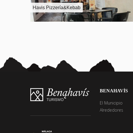
Havis Pizzería&Kebab
BENAHAVÍS
El Municipio
Alrededores