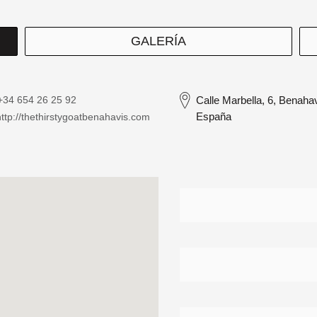
GALERÍA
+34 654 26 25 92
Calle Marbella, 6, Benaha
España
ttp://thethirstygoatbenahavis.com
Contacto
Detalle
Directorio