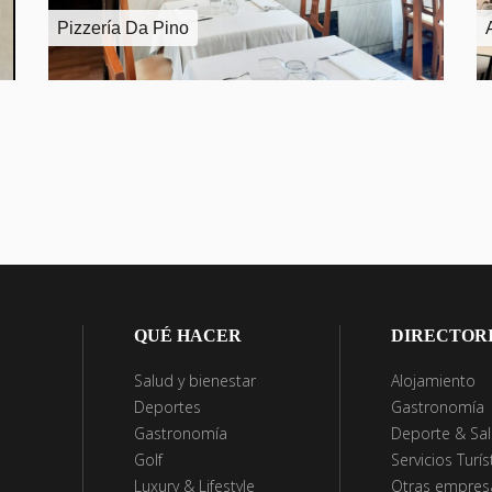
Pizzería Da Pino
QUÉ HACER
DIRECTOR
Salud y bienestar
Alojamiento
Deportes
Gastronomía
Gastronomía
Deporte & Sa
Golf
Servicios Turís
Luxury & Lifestyle
Otras empresa